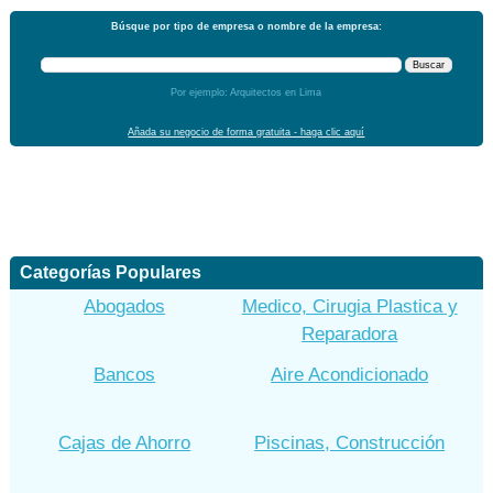
Búsque por tipo de empresa o nombre de la empresa:
Por ejemplo: Arquitectos en Lima
Añada su negocio de forma gratuita - haga clic aquí
Categorías Populares
Abogados
Medico, Cirugia Plastica y
Reparadora
Bancos
Aire Acondicionado
Cajas de Ahorro
Piscinas, Construcción