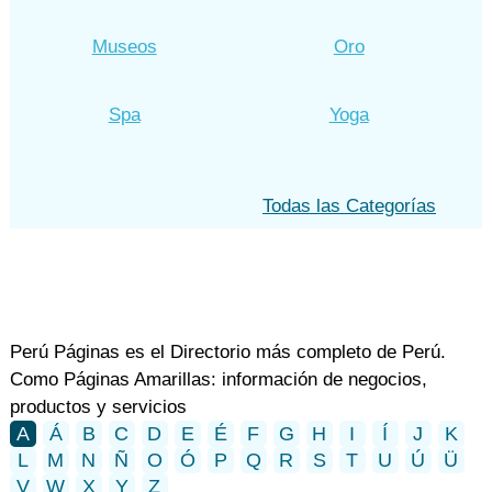
Museos
Oro
Spa
Yoga
Todas las Categorías
Perú Páginas es el Directorio más completo de Perú.
Como Páginas Amarillas: información de negocios,
productos y servicios
A
Á
B
C
D
E
É
F
G
H
I
Í
J
K
L
M
N
Ñ
O
Ó
P
Q
R
S
T
U
Ú
Ü
V
W
X
Y
Z