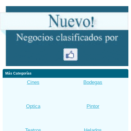
Más Categorías
Cines
Bodegas
Optica
Pintor
Teatros
Helados