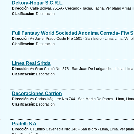
Dekora-Hogar S.C.R.L.
Dirección
: Calle Bolívar, 751-A - Cercado - Tacna, Tacna.
Ver plano y
más i
Clasificación
: Decoracion
Full Fantasy World Sociedad Anonima Cerrada- Ffw S
Dirección
: Av Javier Prado Oeste Nro 1501 - San Isidro - Lima, Lima.
Ver p
Clasificación
: Decoracion
Linea Real Srltda
Dirección
: Av Gran Chimú Nro 378 - San Juan De Lurigancho - Lima, Lima
Clasificación
: Decoracion
Decoraciones Carrion
Dirección
: Av Carlos Izáguirre Nro 744 - San Martin De Porres - Lima, Lim
Clasificación
: Decoracion
Pratelli S A
Dirección
: Cl Emilio Cavenecia Nro 146 - San Isidro - Lima, Lima.
Ver plan