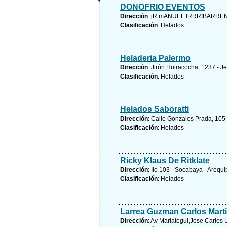
DONOFRIO EVENTOS
Dirección
: jR mANUEL IRRRIBARREN
Clasificación
: Helados
Heladeria Palermo
Dirección
: Jirón Huiracocha, 1237 - J
Clasificación
: Helados
Helados Saboratti
Dirección
: Calle Gonzales Prada, 105 -
Clasificación
: Helados
Ricky Klaus De Ritklate
Dirección
: Ilo 103 - Socabaya - Arequ
Clasificación
: Helados
Larrea Guzman Carlos Mart
Dirección
: Av Mariategui,Jose Carlos U