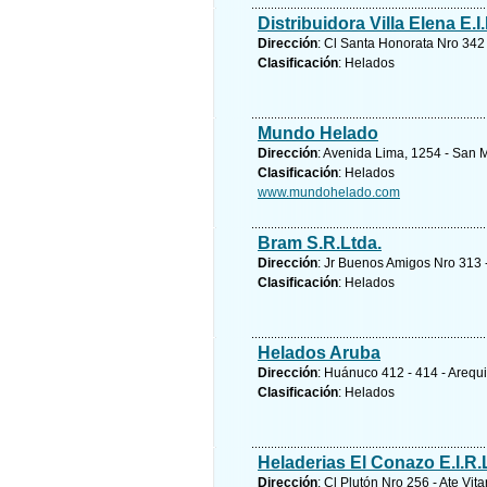
Distribuidora Villa Elena E.I.
Dirección
: Cl Santa Honorata Nro 342
Clasificación
: Helados
Mundo Helado
Dirección
: Avenida Lima, 1254 - San 
Clasificación
: Helados
www.mundohelado.com
Bram S.R.Ltda.
Dirección
: Jr Buenos Amigos Nro 313 -
Clasificación
: Helados
Helados Aruba
Dirección
: Huánuco 412 - 414 - Arequ
Clasificación
: Helados
Heladerias El Conazo E.I.R.
Dirección
: Cl Plutón Nro 256 - Ate Vita