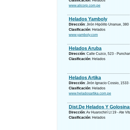
Clasificación
: Helados
www.alicorp.com.pe
Helados Yamboly
Dirección
: Jirón Hipólito Unanue, 380 
Clasificación
: Helados
www.yamboly.com
Helados Aruba
Dirección
: Calle Cuzco, 523 - Punchara
Clasificación
: Helados
Helados Artika
Dirección
: Jirón Ignacio Cossio, 1533 
Clasificación
: Helados
www.heladosartika.com.pe
Dist.De Helados Y Golosina
Dirección
: Av Huarochirí Lt 19 - Ate Vi
Clasificación
: Helados