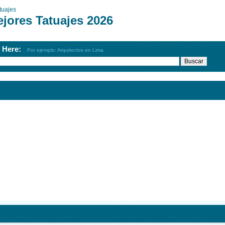
tuajes
ejores Tatuajes 2026
h Here:
Por ejemplo: Arquitectos en Lima