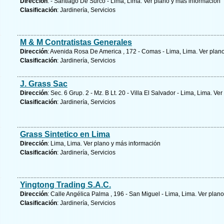
Dirección
: - Santiago De Surco - Lima, Lima.
Ver plano y
más información
Clasificación
: Jardinería, Servicios
M & M Contratistas Generales
Dirección
: Avenida Rosa De America , 172 - Comas - Lima, Lima.
Ver plano
Clasificación
: Jardinería, Servicios
J. Grass Sac
Dirección
: Sec. 6 Grup. 2 - Mz. B Lt. 20 - Villa El Salvador - Lima, Lima.
Ver
Clasificación
: Jardinería, Servicios
Grass Sintetico en Lima
Dirección
: Lima, Lima.
Ver plano y
más información
Clasificación
: Jardinería, Servicios
Yingtong Trading S.A.C.
Dirección
: Calle Angélica Palma , 196 - San Miguel - Lima, Lima.
Ver plano
Clasificación
: Jardinería, Servicios