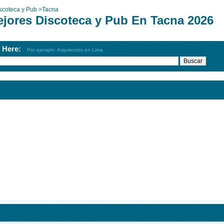
scoteca y Pub
>
Tacna
ejores Discoteca y Pub En Tacna 2026
h Here:
Por ejemplo: Arquitectos en Lima