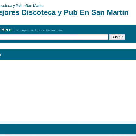
scoteca y Pub
>
San Martin
ejores Discoteca y Pub En San Martin
h Here:
Por ejemplo: Arquitectos en Lima
n