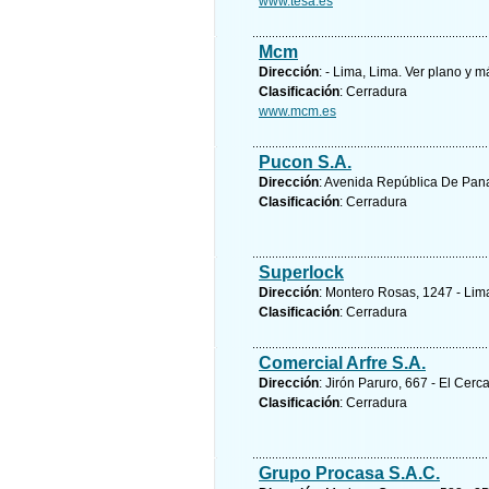
www.tesa.es
Mcm
Dirección
: - Lima, Lima.
Ver plano y
má
Clasificación
: Cerradura
www.mcm.es
Pucon S.A.
Dirección
: Avenida República De Pana
Clasificación
: Cerradura
Superlock
Dirección
: Montero Rosas, 1247 - Lim
Clasificación
: Cerradura
Comercial Arfre S.A.
Dirección
: Jirón Paruro, 667 - El Cerc
Clasificación
: Cerradura
Grupo Procasa S.A.C.