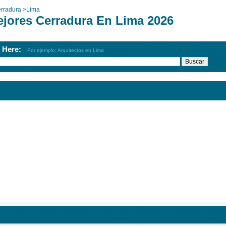
rradura
>
Lima
ejores Cerradura En Lima 2026
h Here:
Por ejemplo: Arquitectos en Lima