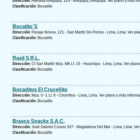
Dirección
: Avenida Arequipa, 103 - Arequipa, Arequipa.
Ver plano y
más in
Clasificación
: Bocadito
Bocatito´S
Dirección
: Pasaje Novoa, 121 - San Martin De Porres - Lima, Lima.
Ver pla
Clasificación
: Bocadito
Rasil S.R.L.
Dirección
: Cl San Martín Mza. M6 Lt. 15 - Huachipa - Lima, Lima.
Ver plano
Clasificación
: Bocadito
Bocaditos El Cruceñito
Dirección
: Mza. V -1 Lt. 6 - Chorrillos - Lima, Lima.
Ver plano y
más informa
Clasificación
: Bocadito
Brasco Snacks S.A.C.
Dirección
: José Gabriel Cossio 337 - Magdalena Del Mar - Lima, Lima.
Ver
Clasificación
: Bocadito