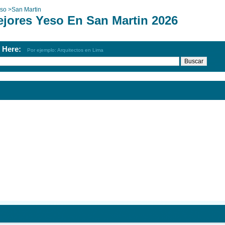
so
>
San Martin
ejores Yeso En San Martin 2026
h Here:
Por ejemplo: Arquitectos en Lima