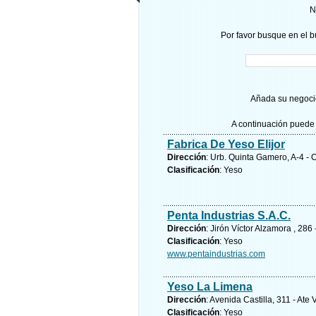
N
Por favor busque en el b
Añada su negocio
A continuación puede 
Fabrica De Yeso Elijor
Dirección
: Urb. Quinta Gamero, A-4 -
Clasificación
: Yeso
Penta Industrias S.A.C.
Dirección
: Jirón Víctor Alzamora , 286
Clasificación
: Yeso
www.pentaindustrias.com
Yeso La Limena
Dirección
: Avenida Castilla, 311 - Ate 
Clasificación
: Yeso