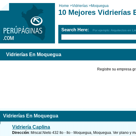
Home
>
Vidrierías
>
Moquegua
10 Mejores Vidriería
Search Here:
Por ejemplo: Arquitectos en Li
Vidrierías En Moquegua
Registre su empresa gr
Vidrierías En Moquegua
Vidriería Caplina
Dirección
: Mrscal.Nieto 432 Ilo - Ilo - Moquegua, Moquegua.
Ver plano y
má