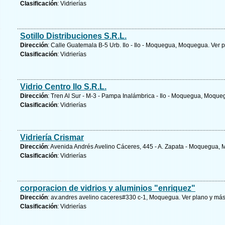
Clasificación
: Vidrierías
Sotillo Distribuciones S.R.L.
Dirección
: Calle Guatemala B-5 Urb. Ilo - Ilo - Moquegua, Moquegua.
Ver p
Clasificación
: Vidrierías
Vidrio Centro Ilo S.R.L.
Dirección
: Tren Al Sur - M-3 - Pampa Inalámbrica - Ilo - Moquegua, Moqu
Clasificación
: Vidrierías
Vidriería Crismar
Dirección
: Avenida Andrés Avelino Cáceres, 445 - A. Zapata - Moquegua
Clasificación
: Vidrierías
corporacion de vidrios y aluminios "enriquez"
Dirección
: av.andres avelino caceres#330 c-1, Moquegua.
Ver plano y
más
Clasificación
: Vidrierías