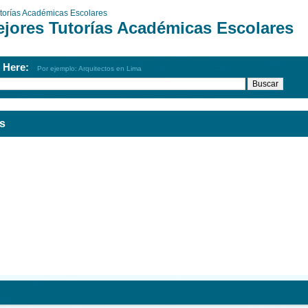
torías Académicas Escolares
ejores Tutorías Académicas Escolares
h Here:
Por ejemplo: Arquitectos en Lima
s