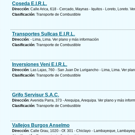
Coseda E.I.R.L.
Dirección
: Calle Arica, 618 - Cercado, Maynas - Iquitos - Loreto, Loreto.
Ver
Clasificación
: Transporte de Combustible
Transportes Sullcas E.I.R.L.
Dirección
: - Lima, Lima.
Ver plano y
más información
Clasificación
: Transporte de Combustible
Inversiones Veni E.I.R.L.
Dirección
: Las Lajas, 760 - San Juan De Lurigancho - Lima, Lima.
Ver plan
Clasificación
: Transporte de Combustible
Grifo Servisur S.A.C.
Dirección
: Avenida Parra, 373 - Arequipa, Arequipa.
Ver plano y
más infor
Clasificación
: Transporte de Combustible
Vallejos Burgos Anselmo
Dirección
: Calle Grau, 1020 - Of. 301 - Chiclayo - Lambayeque, Lambaye