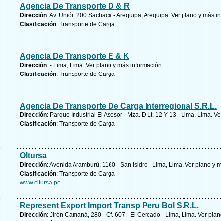
Agencia De Transporte D & R
Dirección
: Av. Unión 200 Sachaca - Arequipa, Arequipa.
Ver plano y
más in
Clasificación
: Transporte de Carga
Agencia De Transporte E & K
Dirección
: - Lima, Lima.
Ver plano y
más información
Clasificación
: Transporte de Carga
Agencia De Transporte De Carga Interregional S.R.L.
Dirección
: Parque Industrial El Asesor - Mza. D Lt. 12 Y 13 - Lima, Lima.
Ve
Clasificación
: Transporte de Carga
Oltursa
Dirección
: Avenida Aramburú, 1160 - San Isidro - Lima, Lima.
Ver plano y
m
Clasificación
: Transporte de Carga
www.oltursa.pe
Represent Export Import Transp Peru Bol S.R.L.
Dirección
: Jirón Camaná, 280 - Of. 607 - El Cercado - Lima, Lima.
Ver plan