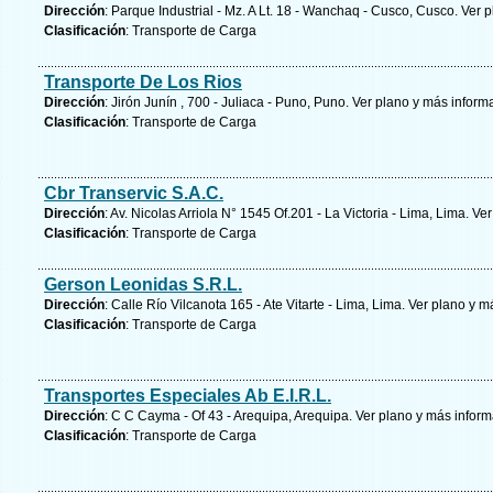
Dirección
: Parque Industrial - Mz. A Lt. 18 - Wanchaq - Cusco, Cusco.
Ver p
Clasificación
: Transporte de Carga
Transporte De Los Rios
Dirección
: Jirón Junín , 700 - Juliaca - Puno, Puno.
Ver plano y
más inform
Clasificación
: Transporte de Carga
Cbr Transervic S.A.C.
Dirección
: Av. Nicolas Arriola N° 1545 Of.201 - La Victoria - Lima, Lima.
Ver
Clasificación
: Transporte de Carga
Gerson Leonidas S.R.L.
Dirección
: Calle Río Vilcanota 165 - Ate Vitarte - Lima, Lima.
Ver plano y
má
Clasificación
: Transporte de Carga
Transportes Especiales Ab E.I.R.L.
Dirección
: C C Cayma - Of 43 - Arequipa, Arequipa.
Ver plano y
más inform
Clasificación
: Transporte de Carga