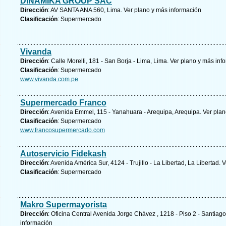
DINAMIKA GROUP SAC
Dirección
: AV SANTA ANA 560, Lima.
Ver plano y
más información
Clasificación
: Supermercado
Vivanda
Dirección
: Calle Morelli, 181 - San Borja - Lima, Lima.
Ver plano y
más inf
Clasificación
: Supermercado
www.vivanda.com.pe
Supermercado Franco
Dirección
: Avenida Emmel, 115 - Yanahuara - Arequipa, Arequipa.
Ver plan
Clasificación
: Supermercado
www.francosupermercado.com
Autoservicio Fidekash
Dirección
: Avenida América Sur, 4124 - Trujillo - La Libertad, La Libertad.
V
Clasificación
: Supermercado
Makro Supermayorista
Dirección
: Oficina Central Avenida Jorge Chávez , 1218 - Piso 2 - Santiag
información