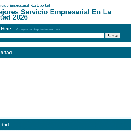
rvicio Empresarial
>
La Libertad
ejores Servicio Empresarial En La
rtad 2026
h Here:
Por ejemplo: Arquitectos en Lima
bertad
rtad