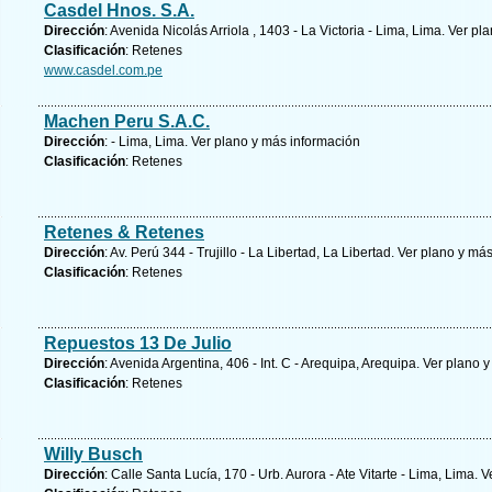
Casdel Hnos. S.A.
Dirección
: Avenida Nicolás Arriola , 1403 - La Victoria - Lima, Lima.
Ver pla
Clasificación
: Retenes
www.casdel.com.pe
Machen Peru S.A.C.
Dirección
: - Lima, Lima.
Ver plano y
más información
Clasificación
: Retenes
Retenes & Retenes
Dirección
: Av. Perú 344 - Trujillo - La Libertad, La Libertad.
Ver plano y
más
Clasificación
: Retenes
Repuestos 13 De Julio
Dirección
: Avenida Argentina, 406 - Int. C - Arequipa, Arequipa.
Ver plano y
Clasificación
: Retenes
Willy Busch
Dirección
: Calle Santa Lucía, 170 - Urb. Aurora - Ate Vitarte - Lima, Lima.
V