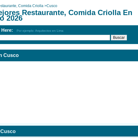
staurante, Comida Criolla
>
Cusco
ejores Restaurante, Comida Criolla En
o 2026
h Here:
Por ejemplo: Arquitectos en Lima
En Cusco
n Cusco