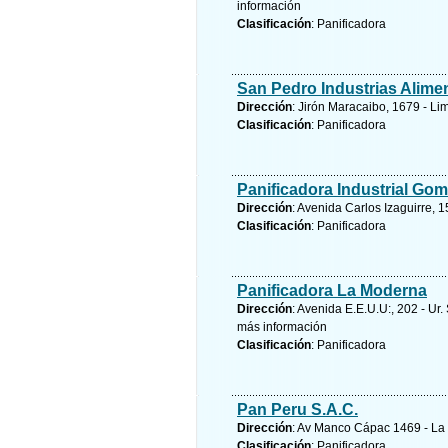
información
Clasificación
: Panificadora
San Pedro Industrias Aliment
Dirección
: Jirón Maracaibo, 1679 - Li
Clasificación
: Panificadora
Panificadora Industrial Gom
Dirección
: Avenida Carlos Izaguirre, 
Clasificación
: Panificadora
Panificadora La Moderna
Dirección
: Avenida E.E.U.U:, 202 - Ur
más información
Clasificación
: Panificadora
Pan Peru S.A.C.
Dirección
: Av Manco Cápac 1469 - La V
Clasificación
: Panificadora