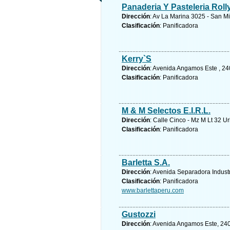
Panaderia Y Pasteleria Roll
Dirección
: Av La Marina 3025 - San Mi
Clasificación
: Panificadora
Kerry`S
Dirección
: Avenida Angamos Este , 240
Clasificación
: Panificadora
M & M Selectos E.I.R.L.
Dirección
: Calle Cinco - Mz M Lt 32 
Clasificación
: Panificadora
Barletta S.A.
Dirección
: Avenida Separadora Industri
Clasificación
: Panificadora
www.barlettaperu.com
Gustozzi
Dirección
: Avenida Angamos Este, 240