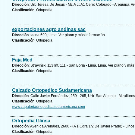
Dirección
: Urb.Teresa De Jesús - Mz.A Lt.A1 Cerro Colorado - Arequipa, A
Clasificación
: Ortopedia
exportaciones agro andinas sac
Dirección
: tacna 599, Lima.
Ver plano y
más información
Clasificación
: Ortopedia
Faja Med
Dirección
: Stravinski 113 Int. 111 - San Borja - Lima, Lima.
Ver plano y
más 
Clasificación
: Ortopedia
Calzado Ortopedico Sudamericana
Dirección
: Calle Javier Fernández, 259 - 265, Urb. San Antonio - Miraflore
Clasificación
: Ortopedia
www.zapateriaortopedicasudamericana.com
Ortopedia Glinsa
Dirección
: Avenida Arenales, 2600 - (A 1 Cdra 1/2 De Javier Prado) - Lince
Clasificación
: Ortopedia