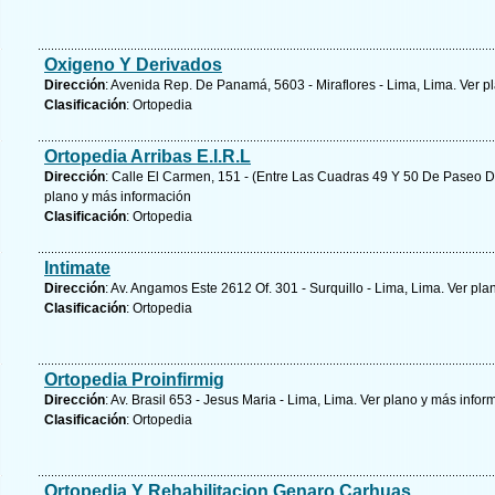
Oxigeno Y Derivados
Dirección
: Avenida Rep. De Panamá, 5603 - Miraflores - Lima, Lima.
Ver p
Clasificación
: Ortopedia
Ortopedia Arribas E.I.R.L
Dirección
: Calle El Carmen, 151 - (Entre Las Cuadras 49 Y 50 De Paseo De
plano y
más información
Clasificación
: Ortopedia
Intimate
Dirección
: Av. Angamos Este 2612 Of. 301 - Surquillo - Lima, Lima.
Ver pla
Clasificación
: Ortopedia
Ortopedia Proinfirmig
Dirección
: Av. Brasil 653 - Jesus Maria - Lima, Lima.
Ver plano y
más infor
Clasificación
: Ortopedia
Ortopedia Y Rehabilitacion Genaro Carhuas