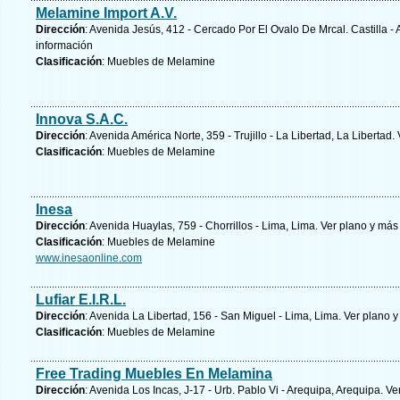
Melamine Import A.V.
Dirección
: Avenida Jesús, 412 - Cercado Por El Ovalo De Mrcal. Castilla -
información
Clasificación
: Muebles de Melamine
Innova S.A.C.
Dirección
: Avenida América Norte, 359 - Trujillo - La Libertad, La Libertad.
Clasificación
: Muebles de Melamine
Inesa
Dirección
: Avenida Huaylas, 759 - Chorrillos - Lima, Lima.
Ver plano y
más 
Clasificación
: Muebles de Melamine
www.inesaonline.com
Lufiar E.I.R.L.
Dirección
: Avenida La Libertad, 156 - San Miguel - Lima, Lima.
Ver plano y
Clasificación
: Muebles de Melamine
Free Trading Muebles En Melamina
Dirección
: Avenida Los Incas, J-17 - Urb. Pablo Vi - Arequipa, Arequipa.
Ve