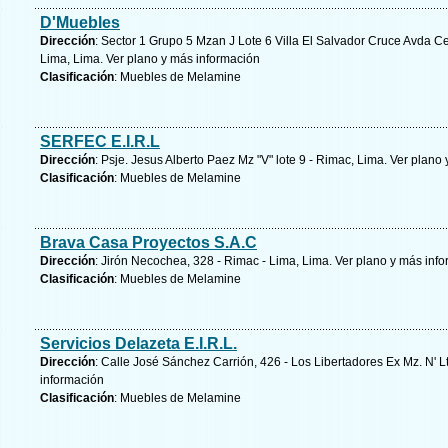
D'Muebles
Dirección
: Sector 1 Grupo 5 Mzan J Lote 6 Villa El Salvador Cruce Avda Cen
Lima, Lima.
Ver plano y
más información
Clasificación
: Muebles de Melamine
SERFEC E.I.R.L
Dirección
: Psje. Jesus Alberto Paez Mz "V" lote 9 - Rimac, Lima.
Ver plano 
Clasificación
: Muebles de Melamine
Brava Casa Proyectos S.A.C
Dirección
: Jirón Necochea, 328 - Rimac - Lima, Lima.
Ver plano y
más info
Clasificación
: Muebles de Melamine
Servicios Delazeta E.I.R.L.
Dirección
: Calle José Sánchez Carrión, 426 - Los Libertadores Ex Mz. N' Lt
información
Clasificación
: Muebles de Melamine