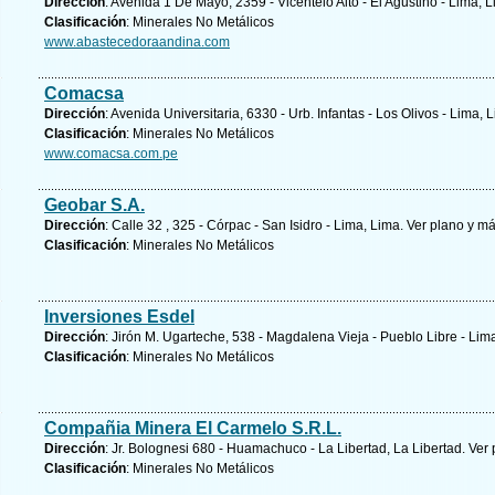
Dirección
: Avenida 1 De Mayo, 2359 - Vicentelo Alto - El Agustino - Lima, 
Clasificación
: Minerales No Metálicos
www.abastecedoraandina.com
Comacsa
Dirección
: Avenida Universitaria, 6330 - Urb. Infantas - Los Olivos - Lima, 
Clasificación
: Minerales No Metálicos
www.comacsa.com.pe
Geobar S.A.
Dirección
: Calle 32 , 325 - Córpac - San Isidro - Lima, Lima.
Ver plano y
má
Clasificación
: Minerales No Metálicos
Inversiones Esdel
Dirección
: Jirón M. Ugarteche, 538 - Magdalena Vieja - Pueblo Libre - Lim
Clasificación
: Minerales No Metálicos
Compañia Minera El Carmelo S.R.L.
Dirección
: Jr. Bolognesi 680 - Huamachuco - La Libertad, La Libertad.
Ver 
Clasificación
: Minerales No Metálicos