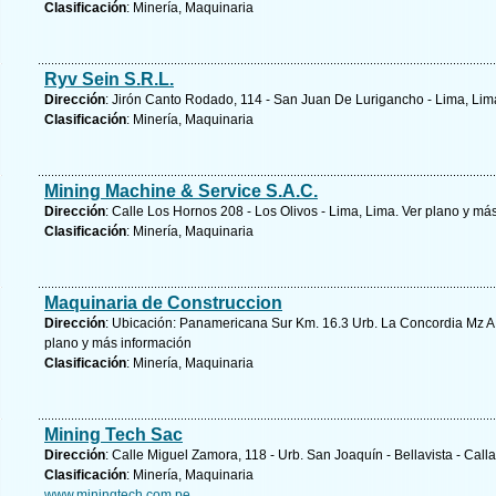
Clasificación
: Minería, Maquinaria
Ryv Sein S.R.L.
Dirección
: Jirón Canto Rodado, 114 - San Juan De Lurigancho - Lima, Lim
Clasificación
: Minería, Maquinaria
Mining Machine & Service S.A.C.
Dirección
: Calle Los Hornos 208 - Los Olivos - Lima, Lima.
Ver plano y
más
Clasificación
: Minería, Maquinaria
Maquinaria de Construccion
Dirección
: Ubicación: Panamericana Sur Km. 16.3 Urb. La Concordia Mz A l
plano y
más información
Clasificación
: Minería, Maquinaria
Mining Tech Sac
Dirección
: Calle Miguel Zamora, 118 - Urb. San Joaquín - Bellavista - Call
Clasificación
: Minería, Maquinaria
www.miningtech.com.pe