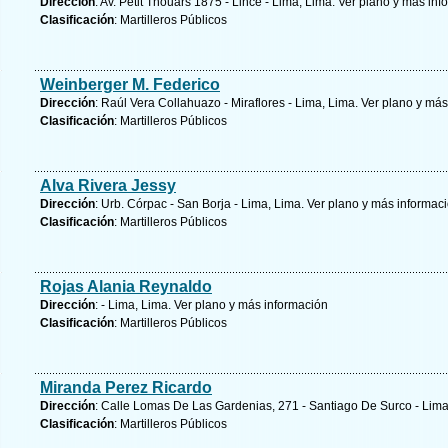
Dirección
: Av. Petit Thouars 1875 - Lince - Lima, Lima.
Ver plano y
más inf
Clasificación
: Martilleros Públicos
Weinberger M. Federico
Dirección
: Raúl Vera Collahuazo - Miraflores - Lima, Lima.
Ver plano y
más
Clasificación
: Martilleros Públicos
Alva Rivera Jessy
Dirección
: Urb. Córpac - San Borja - Lima, Lima.
Ver plano y
más informac
Clasificación
: Martilleros Públicos
Rojas Alania Reynaldo
Dirección
: - Lima, Lima.
Ver plano y
más información
Clasificación
: Martilleros Públicos
Miranda Perez Ricardo
Dirección
: Calle Lomas De Las Gardenias, 271 - Santiago De Surco - Lim
Clasificación
: Martilleros Públicos