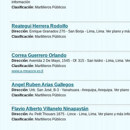
información
Clasificación
: Martilleros Públicos
Reategui Herrera Rodolfo
Dirección
: Enrique Granados 270 - San Borja - Lima, Lima.
Ver plano y
más
Clasificación
: Martilleros Públicos
Correa Guerrero Orlando
Dirección
: Avenida 2 De Mayo, 1545 - Of. 315 - San Isidro - Lima, Lima.
Ver
Clasificación
: Martilleros Públicos
www.a-mpaocg.es.tl
Angel Ruben Arias Gallegos
Dirección
: Urb. San José, B-3 - Yanahuara - Arequipa, Arequipa.
Ver plano
Clasificación
: Martilleros Públicos
Flavio Alberto Villanelo Ninapaytán
Dirección
: Av. Petit Thouars 1875 - Lince - Lima, Lima.
Ver plano y
más inf
Clasificación
: Martilleros Públicos