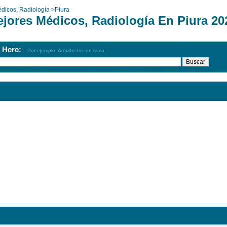
dicos, Radiología
>
Piura
ejores Médicos, Radiología En Piura 20
h Here:
Por ejemplo: Arquitectos en Lima