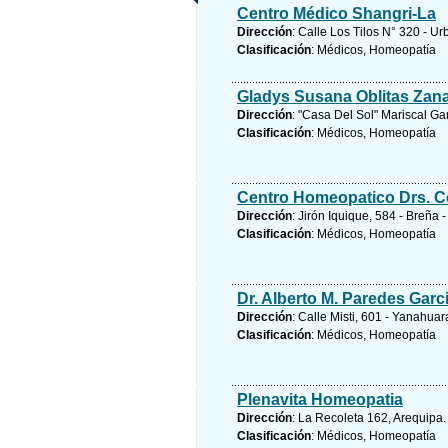
Centro Médico Shangri-La
Dirección
: Calle Los Tilos N° 320 - Urb
Clasificación
: Médicos, Homeopatía
Gladys Susana Oblitas Zana
Dirección
: "Casa Del Sol" Mariscal Ga
Clasificación
: Médicos, Homeopatía
Centro Homeopatico Drs. 
Dirección
: Jirón Iquique, 584 - Breña 
Clasificación
: Médicos, Homeopatía
Dr. Alberto M. Paredes Garc
Dirección
: Calle Misti, 601 - Yanahua
Clasificación
: Médicos, Homeopatía
Plenavita Homeopatia
Dirección
: La Recoleta 162, Arequipa
Clasificación
: Médicos, Homeopatía