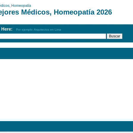
dicos, Homeopatía
ejores Médicos, Homeopatía 2026
h Here:
Por ejemplo: Arquitectos en Lima