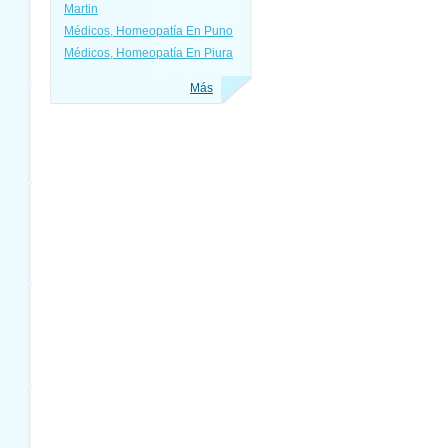
Martin
Médicos, Homeopatía En Puno
Médicos, Homeopatía En Piura
Más