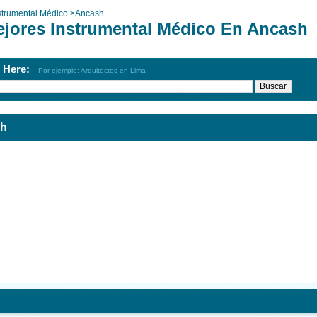
strumental Médico
>
Ancash
ejores Instrumental Médico En Ancash
h Here:
Por ejemplo: Arquitectos en Lima
sh