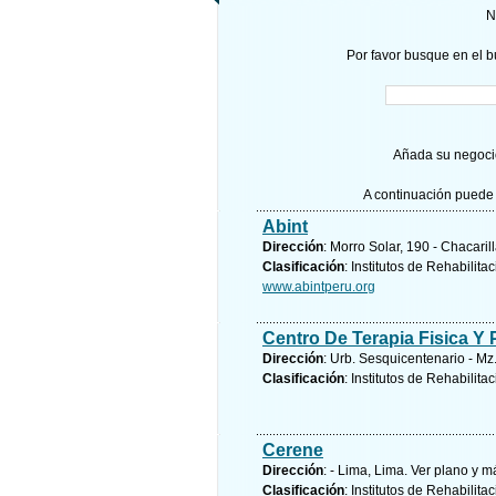
N
Por favor busque en el b
Añada su negocio
A continuación puede 
Abint
Dirección
: Morro Solar, 190 - Chacari
Clasificación
: Institutos de Rehabilita
www.abintperu.org
Centro De Terapia Fisica Y 
Dirección
: Urb. Sesquicentenario - Mz.
Clasificación
: Institutos de Rehabilita
Cerene
Dirección
: - Lima, Lima.
Ver plano y
má
Clasificación
: Institutos de Rehabilita