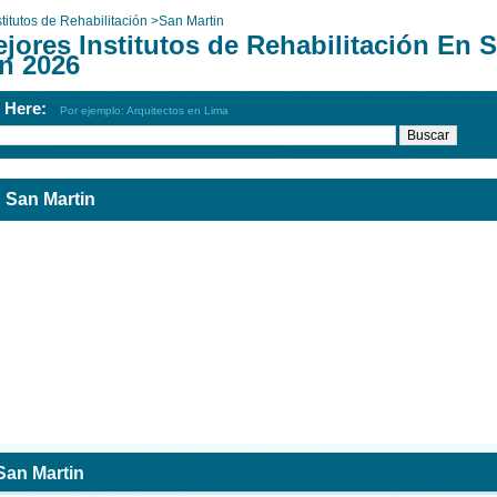
stitutos de Rehabilitación
>
San Martin
jores Institutos de Rehabilitación En 
in 2026
h Here:
Por ejemplo: Arquitectos en Lima
n San Martin
 San Martin