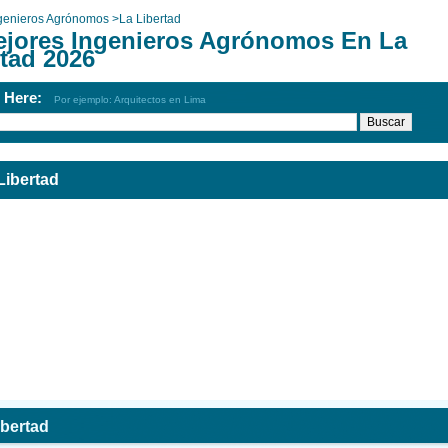
genieros Agrónomos
>
La Libertad
ejores Ingenieros Agrónomos En La
rtad 2026
h Here:
Por ejemplo: Arquitectos en Lima
Libertad
bertad