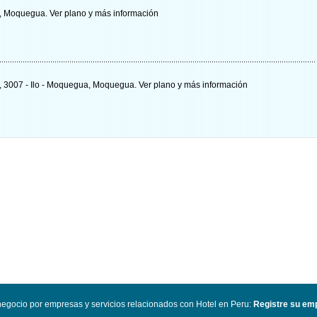
a, Moquegua.
Ver plano y
más información
s, 3007 - Ilo - Moquegua, Moquegua.
Ver plano y
más información
egocio por empresas y servicios relacionados con Hotel en Peru
:
Registre su emp