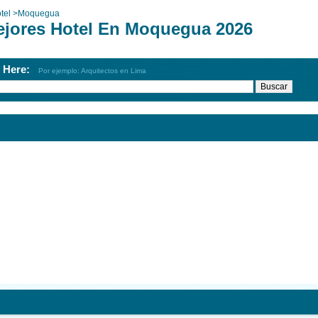
tel
>
Moquegua
ejores Hotel En Moquegua 2026
h Here:
Por ejemplo: Arquitectos en Lima