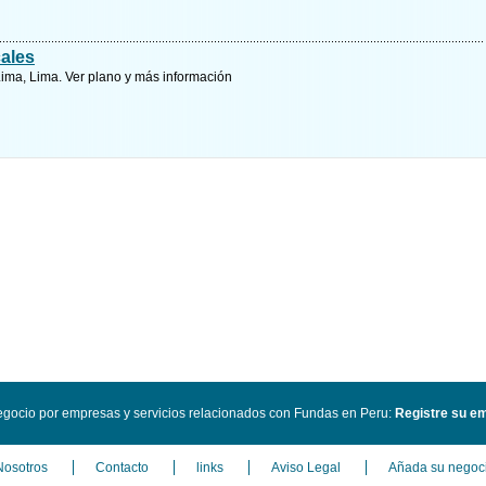
ales
Lima, Lima.
Ver plano y
más información
gocio por empresas y servicios relacionados con Fundas en Peru
:
Registre su em
Nosotros
Contacto
links
Aviso Legal
Añada su negoci