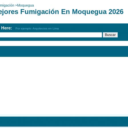
migación
>
Moquegua
ejores Fumigación En Moquegua 2026
h Here:
Por ejemplo: Arquitectos en Lima