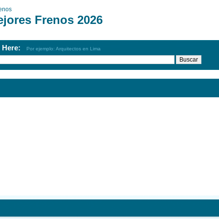
enos
ejores Frenos 2026
h Here:
Por ejemplo: Arquitectos en Lima