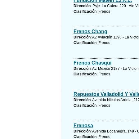
Fundicion Matein E.I.R.L.
Dirección
: Psje. La Calera 220 - Ate V
Clasificación
: Frenos
Frenos Chang
Dirección
: Av. Aviación 1198 - La Victo
Clasificación
: Frenos
Frenos Chasqui
Dirección
: Av. México 2187 - La Victor
Clasificación
: Frenos
Repuestos Valladolid Y Vall
Dirección
: Avenida Nicolas Arriola, 21
Clasificación
: Frenos
Frenosa
Dirección
: Avenida Bocanegra, 149 - 
Clasificación
: Frenos