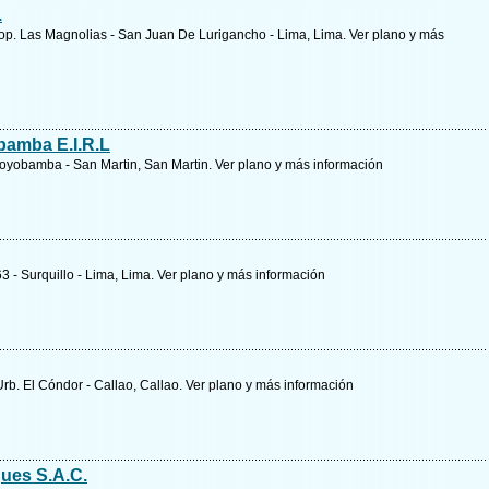
.
 Coop. Las Magnolias - San Juan De Lurigancho - Lima, Lima.
Ver plano y
más
amba E.I.R.L
Moyobamba - San Martin, San Martin.
Ver plano y
más información
 - Surquillo - Lima, Lima.
Ver plano y
más información
Urb. El Cóndor - Callao, Callao.
Ver plano y
más información
ues S.A.C.