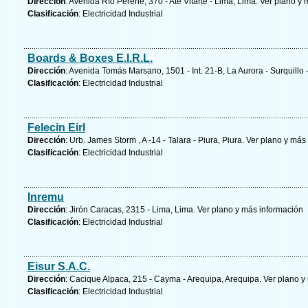
Dirección
: Avenida Río Perene, 370 - Ate Vitarte - Lima, Lima.
Ver plano y
m
Clasificación
: Electricidad Industrial
Boards & Boxes E.I.R.L.
Dirección
: Avenida Tomás Marsano, 1501 - Int. 21-B, La Aurora - Surquillo 
Clasificación
: Electricidad Industrial
Felecin Eirl
Dirección
: Urb. James Storm , A -14 - Talara - Piura, Piura.
Ver plano y
más 
Clasificación
: Electricidad Industrial
Inremu
Dirección
: Jirón Caracas, 2315 - Lima, Lima.
Ver plano y
más información
Clasificación
: Electricidad Industrial
Eisur S.A.C.
Dirección
: Cacique Alpaca, 215 - Cayma - Arequipa, Arequipa.
Ver plano y
Clasificación
: Electricidad Industrial