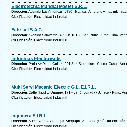
Electrotecnia Mundial Master S.R.L.
Dirección
: Avenida Las Américas, 1950 - Ica, Ica.
Ver plano y
más informac
Clasificación
: Electricidad Industrial
Fabrisel S.A.C.
Dirección
: Avenida Salaverry 2409 Of. 101B - San Isidro - Lima, Lima.
Ver 
Clasificación
: Electricidad Industrial
Industrias Electrowatts
Dirección
: Prolg.Av.De La Cultura 201 San Sebastián - Cusco, Cusco.
Ver 
Clasificación
: Electricidad Industrial
Multi Servi Mecanic Electric G.L. E.I.R.L.
Dirección
: Calle Hipólito Unanue, 171 - La Rinconada - Juliaca - Puno, P
Clasificación
: Electricidad Industrial
Ingemera E.I.R.L.
Dirección
: Sucre 400 B - Arequipa, Arequipa.
Ver plano y
más información
Clasificación
: Electricidad Industrial