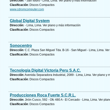
Dirección
: - San Isidro - Lima, Lima.
Ver plano y
más información
Clasificación
: Discos Compactos
www.cdromcomputer.com
Global Digital System
Dirección
: - Lima, Lima.
Ver plano y
más información
Clasificación
: Discos Compactos
Sonocentro
Dirección
: C.C. Plaza San Miguel Tda. B-16 - San Miguel - Lima, Lima.
Ver
Clasificación
: Discos Compactos
Tecnologia Digital Victoria Peru S.A.C.
Dirección
: Avenida Separadora Industrial, 2089 - Lima, Lima.
Ver plano y
m
Clasificación
: Discos Compactos
Producciones Roca Fuerte S.C.R.L.
Dirección
: Jirón Cusco, 592 - Ofc 480 A - El Cercado - Lima, Lima.
Ver plan
Clasificación
: Discos Compactos