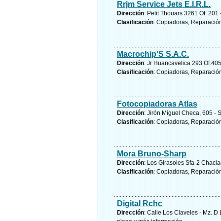
Rrjm Service Jets E.I.R.L.
Dirección
: Petit Thouars 3261 Of. 201 
Clasificación
: Copiadoras, Reparació
Macrochip'S S.A.C.
Dirección
: Jr Huancavelica 293 Of.405
Clasificación
: Copiadoras, Reparació
Fotocopiadoras Atlas
Dirección
: Jirón Miguel Checa, 605 - S
Clasificación
: Copiadoras, Reparació
Mora Bruno-Sharp
Dirección
: Los Girasoles Sfa-2 Chacl
Clasificación
: Copiadoras, Reparació
Digital Rchc
Dirección
: Calle Los Claveles - Mz. D