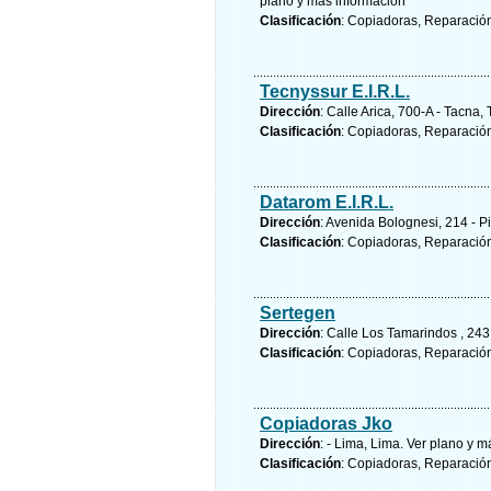
plano y
más información
Clasificación
: Copiadoras, Reparació
Tecnyssur E.I.R.L.
Dirección
: Calle Arica, 700-A - Tacna,
Clasificación
: Copiadoras, Reparació
Datarom E.I.R.L.
Dirección
: Avenida Bolognesi, 214 - Pi
Clasificación
: Copiadoras, Reparació
Sertegen
Dirección
: Calle Los Tamarindos , 243
Clasificación
: Copiadoras, Reparació
Copiadoras Jko
Dirección
: - Lima, Lima.
Ver plano y
má
Clasificación
: Copiadoras, Reparació