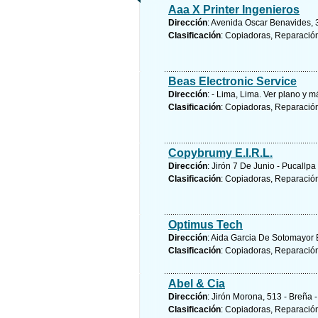
Aaa X Printer Ingenieros
Dirección
: Avenida Oscar Benavides, 3
Clasificación
: Copiadoras, Reparació
Beas Electronic Service
Dirección
: - Lima, Lima.
Ver plano y
má
Clasificación
: Copiadoras, Reparació
Copybrumy E.I.R.L.
Dirección
: Jirón 7 De Junio - Pucallpa
Clasificación
: Copiadoras, Reparació
Optimus Tech
Dirección
: Aida Garcia De Sotomayor E
Clasificación
: Copiadoras, Reparació
Abel & Cia
Dirección
: Jirón Morona, 513 - Breña 
Clasificación
: Copiadoras, Reparació