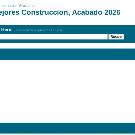
nstruccion, Acabado
ejores Construccion, Acabado 2026
h Here:
Por ejemplo: Arquitectos en Lima