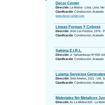
Decor Center
Dirección
: La Molina - Lima, Lima.
Ver
Clasificación
: Construccion, Acabado
www.decor-center.com
Lineas Formas Y Colores
Dirección
: Jirón Los Fresnos, 1676 - 
Clasificación
: Construccion, Acabado
Sakima E.I.R.L.
Dirección
: Jr. Yahuantisuyo Nº 830 Ur
Clasificación
: Construccion, Acabado
Lujama Servicios Generale
Dirección
: Jirón Amelos, 2321 - Urb. 
Clasificación
: Construccion, Acabado
Materiales No Metalicos Juv 
Dirección
: Av. La Molina 620 - La Moli