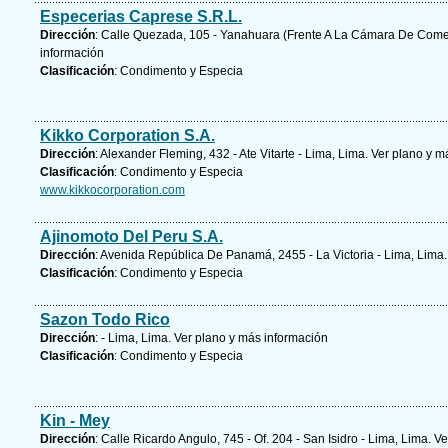
Especerias Caprese S.R.L.
Dirección
: Calle Quezada, 105 - Yanahuara (Frente A La Cámara De Comer
información
Clasificación
: Condimento y Especia
Kikko Corporation S.A.
Dirección
: Alexander Fleming, 432 - Ate Vitarte - Lima, Lima.
Ver plano y
má
Clasificación
: Condimento y Especia
www.kikkocorporation.com
Ajinomoto Del Peru S.A.
Dirección
: Avenida República De Panamá, 2455 - La Victoria - Lima, Lima
Clasificación
: Condimento y Especia
Sazon Todo Rico
Dirección
: - Lima, Lima.
Ver plano y
más información
Clasificación
: Condimento y Especia
Kin - Mey
Dirección
: Calle Ricardo Angulo, 745 - Of. 204 - San Isidro - Lima, Lima.
Ve