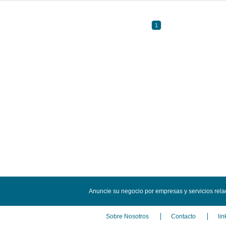
1
Anuncie su negocio por empresas y servicios rel
Sobre Nosotros
Contacto
lin