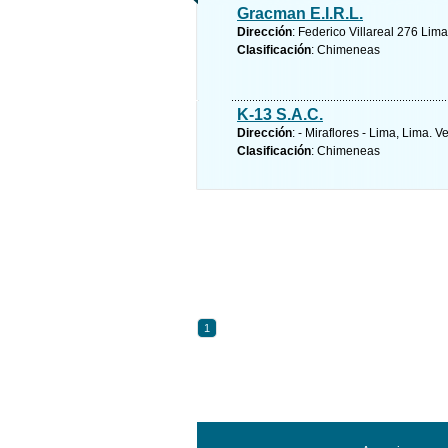
Gracman E.I.R.L.
Dirección
: Federico Villareal 276 Lim
Clasificación
: Chimeneas
K-13 S.A.C.
Dirección
: - Miraflores - Lima, Lima.
Ve
Clasificación
: Chimeneas
1