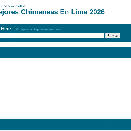
imeneas
>
Lima
ejores Chimeneas En Lima 2026
h Here:
Por ejemplo: Arquitectos en Lima