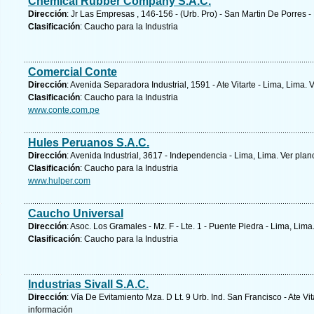
Chemical Rubber Company S.A.C.
Dirección
: Jr Las Empresas , 146-156 - (Urb. Pro) - San Martin De Porres -
Clasificación
: Caucho para la Industria
Comercial Conte
Dirección
: Avenida Separadora Industrial, 1591 - Ate Vitarte - Lima, Lima.
V
Clasificación
: Caucho para la Industria
www.conte.com.pe
Hules Peruanos S.A.C.
Dirección
: Avenida Industrial, 3617 - Independencia - Lima, Lima.
Ver plan
Clasificación
: Caucho para la Industria
www.hulper.com
Caucho Universal
Dirección
: Asoc. Los Gramales - Mz. F - Lte. 1 - Puente Piedra - Lima, Lima
Clasificación
: Caucho para la Industria
Industrias Sivall S.A.C.
Dirección
: Vía De Evitamiento Mza. D Lt. 9 Urb. Ind. San Francisco - Ate Vi
información