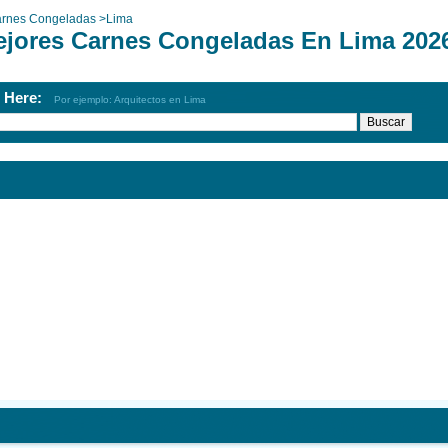
rnes Congeladas
>
Lima
ejores Carnes Congeladas En Lima 202
h Here:
Por ejemplo: Arquitectos en Lima