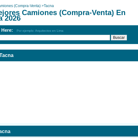
miones (Compra-Venta)
>
Tacna
ejores Camiones (Compra-Venta) En
a 2026
h Here:
Por ejemplo: Arquitectos en Lima
 Tacna
acna