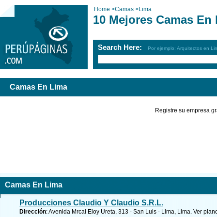
Home
>
Camas
>
Lima
10 Mejores Camas En 
Search Here:
Por ejemplo: Arquitectos en Li
Camas En Lima
Registre su empresa gr
Camas En Lima
Producciones Claudio Y Claudio S.R.L.
Dirección
: Avenida Mrcal Eloy Ureta, 313 - San Luis - Lima, Lima.
Ver plan