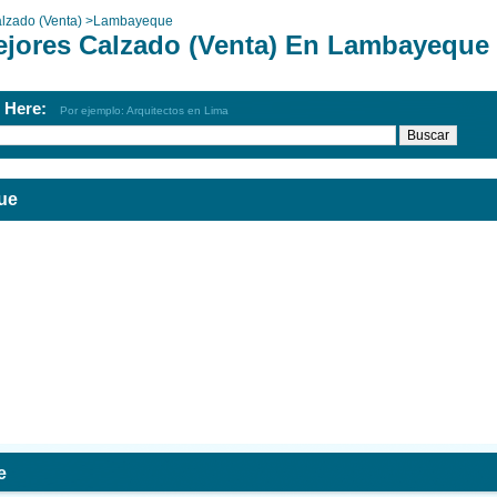
lzado (Venta)
>
Lambayeque
ejores Calzado (Venta) En Lambayeque
h Here:
Por ejemplo: Arquitectos en Lima
ue
e