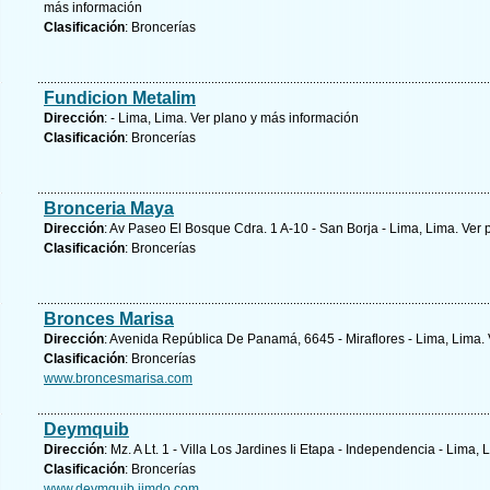
más información
Clasificación
: Broncerías
Fundicion Metalim
Dirección
: - Lima, Lima.
Ver plano y
más información
Clasificación
: Broncerías
Bronceria Maya
Dirección
: Av Paseo El Bosque Cdra. 1 A-10 - San Borja - Lima, Lima.
Ver 
Clasificación
: Broncerías
Bronces Marisa
Dirección
: Avenida República De Panamá, 6645 - Miraflores - Lima, Lima.
Clasificación
: Broncerías
www.broncesmarisa.com
Deymquib
Dirección
: Mz. A Lt. 1 - Villa Los Jardines Ii Etapa - Independencia - Lima,
Clasificación
: Broncerías
www.deymquib.jimdo.com