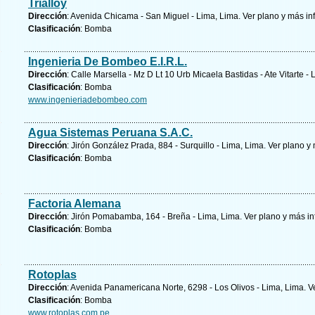
Trialloy
Dirección
: Avenida Chicama - San Miguel - Lima, Lima.
Ver plano y
más in
Clasificación
: Bomba
Ingenieria De Bombeo E.I.R.L.
Dirección
: Calle Marsella - Mz D Lt 10 Urb Micaela Bastidas - Ate Vitarte -
Clasificación
: Bomba
www.ingenieriadebombeo.com
Agua Sistemas Peruana S.A.C.
Dirección
: Jirón González Prada, 884 - Surquillo - Lima, Lima.
Ver plano y
Clasificación
: Bomba
Factoria Alemana
Dirección
: Jirón Pomabamba, 164 - Breña - Lima, Lima.
Ver plano y
más in
Clasificación
: Bomba
Rotoplas
Dirección
: Avenida Panamericana Norte, 6298 - Los Olivos - Lima, Lima.
V
Clasificación
: Bomba
www.rotoplas.com.pe