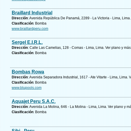
Braillard Industrial
Dirección
: Avenida República De Panamá, 2289 - La Victoria - Lima, Lima
Clasificación
: Bomba
www.braillardperu.com
Sergel E.I.R.L.
Dirección
: Calle Las Camelias, 128 - Comas - Lima, Lima.
Ver plano y
más 
Clasificación
: Bomba
Bombas Rowa
Dirección
: Avenida Separadora Industrial, 1617 - Ate Vitarte - Lima, Lima.
V
Clasificación
: Bomba
www.blupools.com
Aquajet Peru S.A.C.
Dirección
: Avenida La Molina, 646 - La Molina - Lima, Lima.
Ver plano y
má
Clasificación
: Bomba
Sihi - Peru