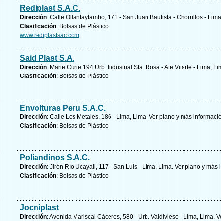
Rediplast S.A.C.
Dirección
: Calle Ollantaytambo, 171 - San Juan Bautista - Chorrillos - Lim
Clasificación
: Bolsas de Plástico
www.rediplastsac.com
Said Plast S.A.
Dirección
: Marie Curie 194 Urb. Industrial Sta. Rosa - Ate Vitarte - Lima, L
Clasificación
: Bolsas de Plástico
Envolturas Peru S.A.C.
Dirección
: Calle Los Metales, 186 - Lima, Lima.
Ver plano y
más informaci
Clasificación
: Bolsas de Plástico
Poliandinos S.A.C.
Dirección
: Jirón Río Ucayali, 117 - San Luis - Lima, Lima.
Ver plano y
más i
Clasificación
: Bolsas de Plástico
Jocniplast
Dirección
: Avenida Mariscal Cáceres, 580 - Urb. Valdivieso - Lima, Lima.
V