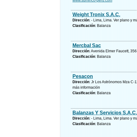
www.suminco-peru.com
Weight Tronix S.A.C.
Dirección
: - Lima, Lima.
Ver plano y
má
Clasificación
: Balanza
Mercbal Sac
Dirección
: Avenida Elmer Faucett, 356
Clasificación
: Balanza
Pesacon
Dirección
: Jr Los Astrónomos Mza C-1
más información
Clasificación
: Balanza
Balanzas Y Servicios S.A.C.
Dirección
: - Lima, Lima.
Ver plano y
má
Clasificación
: Balanza