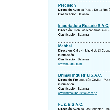
Precision
Dirección
: Avenida Paseo De La Repúbl
Clasificación
: Balanza
Importadora Rosario S.A.C.
Dirección
: Jirón Las Alcaparras, 426 
Clasificación
: Balanza
Mebbal
Dirección
: Calle 4 - Mz. H Lt. 13 Coo
información
Clasificación
: Balanza
www.mebbal.com
Brimali Industrial S.A.C.
Dirección
: Prolongación Coyllur - Mz.
información
Clasificación
: Balanza
www.brimaliindustrial.com.pe
Fc & B S.A.C.
Dirección
: Avenida Las Begonias - Mza