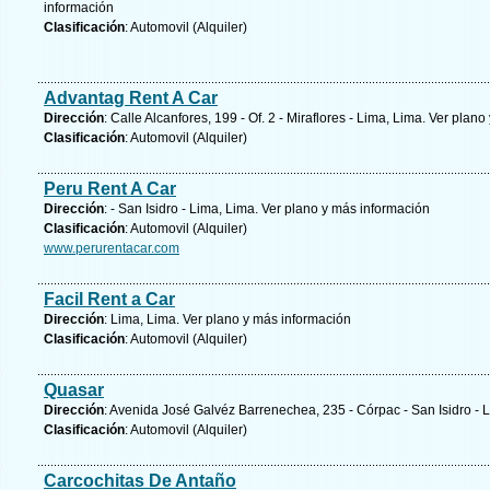
información
Clasificación
: Automovil (Alquiler)
Advantag Rent A Car
Dirección
: Calle Alcanfores, 199 - Of. 2 - Miraflores - Lima, Lima.
Ver plano 
Clasificación
: Automovil (Alquiler)
Peru Rent A Car
Dirección
: - San Isidro - Lima, Lima.
Ver plano y
más información
Clasificación
: Automovil (Alquiler)
www.perurentacar.com
Facil Rent a Car
Dirección
: Lima, Lima.
Ver plano y
más información
Clasificación
: Automovil (Alquiler)
Quasar
Dirección
: Avenida José Galvéz Barrenechea, 235 - Córpac - San Isidro - 
Clasificación
: Automovil (Alquiler)
Carcochitas De Antaño