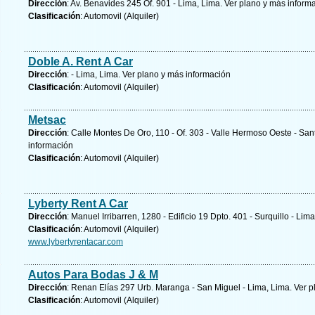
Dirección
: Av. Benavides 245 Of. 901 - Lima, Lima.
Ver plano y
más inform
Clasificación
: Automovil (Alquiler)
Doble A. Rent A Car
Dirección
: - Lima, Lima.
Ver plano y
más información
Clasificación
: Automovil (Alquiler)
Metsac
Dirección
: Calle Montes De Oro, 110 - Of. 303 - Valle Hermoso Oeste - Sa
información
Clasificación
: Automovil (Alquiler)
Lyberty Rent A Car
Dirección
: Manuel Irribarren, 1280 - Edificio 19 Dpto. 401 - Surquillo - Lim
Clasificación
: Automovil (Alquiler)
www.lybertyrentacar.com
Autos Para Bodas J & M
Dirección
: Renan Elías 297 Urb. Maranga - San Miguel - Lima, Lima.
Ver p
Clasificación
: Automovil (Alquiler)